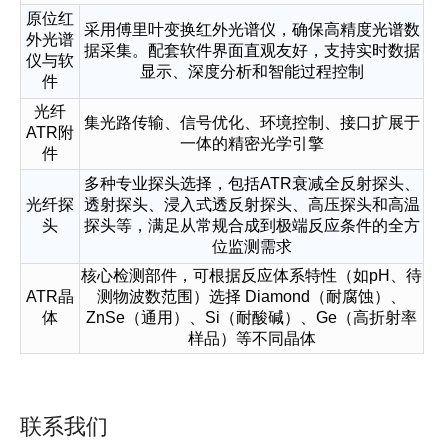
原位红
采用傅里叶变换红外光谱仪，确保高精度光谱数
外光谱
据采集。配套软件界面直观友好，支持实时数据
仪与软
显示、深度分析和智能过程控制
件
光纤
集光路传输、信号优化、环境控制、接口扩展于
ATR附
一体的精密光学引擎
件
多种专业探头选择，包括ATR衰减全反射探头、
光纤探
透射探头、浸入式透反射探头、高压探头和高温
头
探头等，满足从常规合成到极端反应条件的全方
位监测需求
核心检测部件，可根据反应体系特性（如pH、待
ATR晶
测物波数范围）选择 Diamond（耐腐蚀）、
体
ZnSe（通用）、Si（耐酸碱）、Ge（高折射率
样品）等不同晶体
联系我们